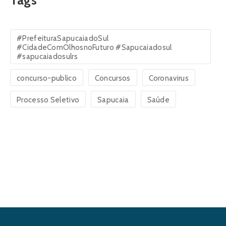
Tags
#PrefeituraSapucaiadoSul
#CidadeComOlhosnoFuturo #Sapucaiadosul
#sapucaiadosulrs
concurso-publico
Concursos
Coronavirus
Processo Seletivo
Sapucaia
Saúde