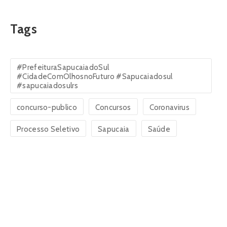
Tags
#PrefeituraSapucaiadoSul
#CidadeComOlhosnoFuturo #Sapucaiadosul
#sapucaiadosulrs
concurso-publico
Concursos
Coronavirus
Processo Seletivo
Sapucaia
Saúde