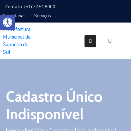
Contato: (51) 3451.8000
Abrir a barra de ferramentas
Secretarias
Serviços
Cidade
Gabinetes
Secretarias
Cidadão
Serviços
Cadastro Único
IPTU
Notícias
Indisponível
Ouvidoria
Home
Notícias
Cadastro Único indisponível