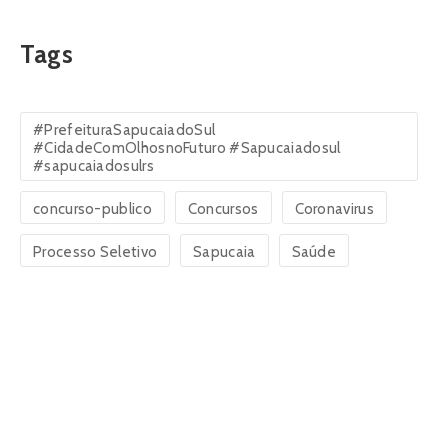
Tags
#PrefeituraSapucaiadoSul
#CidadeComOlhosnoFuturo #Sapucaiadosul
#sapucaiadosulrs
concurso-publico
Concursos
Coronavirus
Processo Seletivo
Sapucaia
Saúde