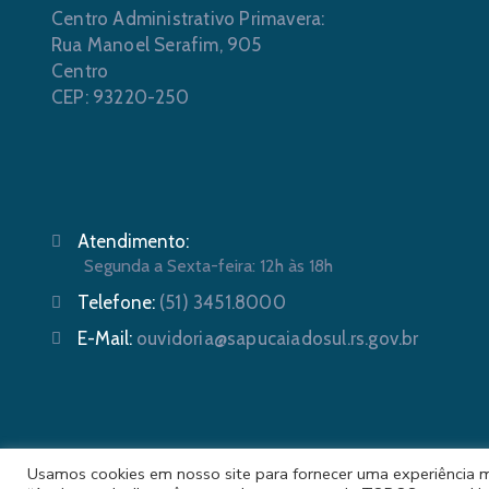
Centro Administrativo Primavera:
Rua Manoel Serafim, 905
Centro
CEP: 93220-250
Atendimento:
Segunda a Sexta-feira: 12h às 18h
Telefone:
(51) 3451.8000
E-Mail:
ouvidoria@sapucaiadosul.rs.gov.br
Usamos cookies em nosso site para fornecer uma experiência mai
Prefeit