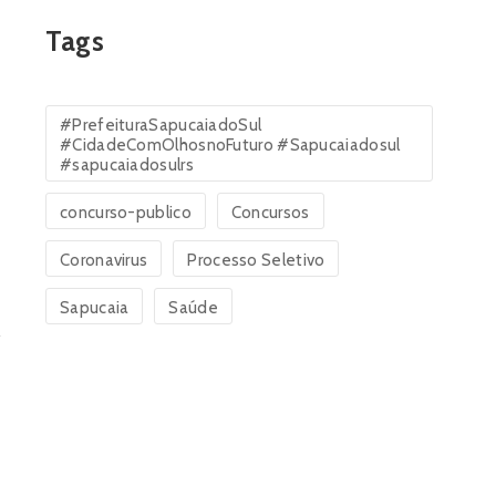
Tags
#PrefeituraSapucaiadoSul
#CidadeComOlhosnoFuturo #Sapucaiadosul
#sapucaiadosulrs
concurso-publico
Concursos
Coronavirus
Processo Seletivo
Sapucaia
Saúde