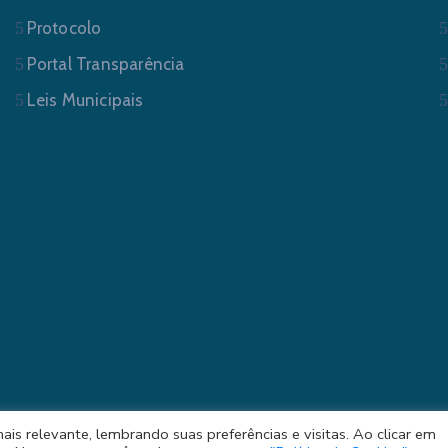
Protocolo
Portal Transparência
Leis Municipais
s relevante, lembrando suas preferências e visitas. Ao clicar em
ura Municipal de Sapucaia do Sul/RS . Todos os Direitos Res