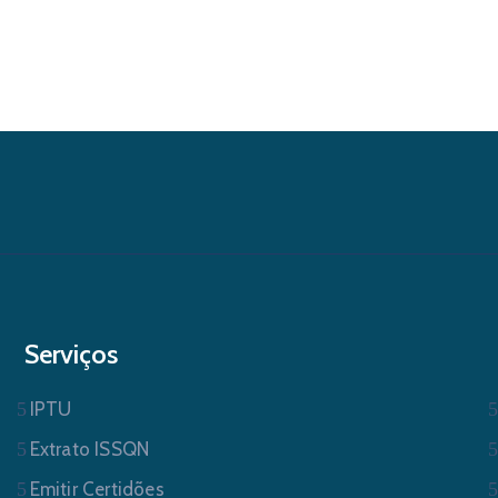
Serviços
IPTU
Extrato ISSQN
Emitir Certidões