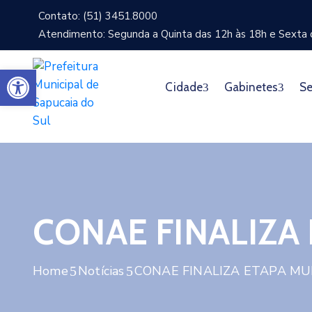
Contato: (51) 3451.8000
Atendimento: Segunda a Quinta das 12h às 18h e Sexta d
Abrir a barra de ferramentas
Cidade
Gabinetes
Se
CONAE FINALIZA
Home
Notícias
CONAE FINALIZA ETAPA MU