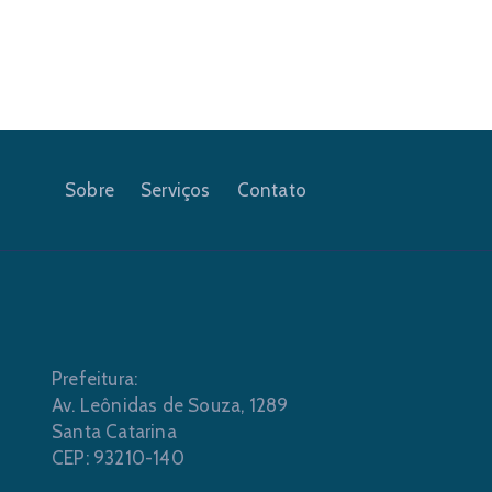
Sobre
Serviços
Contato
Prefeitura:
Av. Leônidas de Souza, 1289
Santa Catarina
CEP: 93210-140