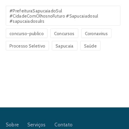
#PrefeituraSapucaiadoSul
#CidadeComOlhosnoFuturo #Sapucaiadosul
#sapucaiadosulrs
concurso-publico
Concursos
Coronavirus
Processo Seletivo
Sapucaia
Saúde
Sobre
Serviços
Contato