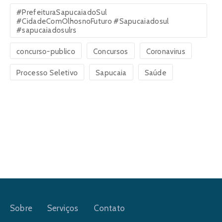
#PrefeituraSapucaiadoSul
#CidadeComOlhosnoFuturo #Sapucaiadosul
#sapucaiadosulrs
concurso-publico
Concursos
Coronavirus
Processo Seletivo
Sapucaia
Saúde
Sobre
Serviços
Contato