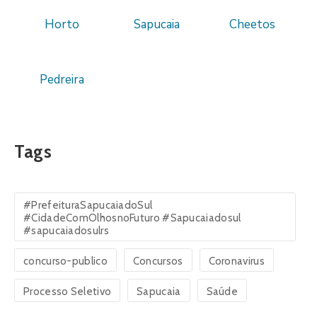
Horto
Sapucaia
Cheetos
Pedreira
Tags
#PrefeituraSapucaiadoSul
#CidadeComOlhosnoFuturo #Sapucaiadosul
#sapucaiadosulrs
concurso-publico
Concursos
Coronavirus
Processo Seletivo
Sapucaia
Saúde