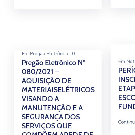
Em
Pregão Eletrônico
0
Pregão Eletrônico Nº
Em
Notí
PER
080/2021 –
INSC
AQUISIÇÃO DE
ETAP
MATERIAISELÉTRICOS
ESCO
VISANDO A
FUN
MANUTENÇÃO E A
SEGURANÇA DOS
Continu
SERVIÇOS QUE
COMPÕEM AREDE DE