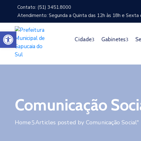
Contato: (51) 3451.8000
Atendimento: Segunda a Quinta das 12h às 18h e Sexta d
Abrir a barra de ferramentas
Cidade
Gabinetes
Se
Comunicação Soci
Home
Articles posted by Comunicação Social"