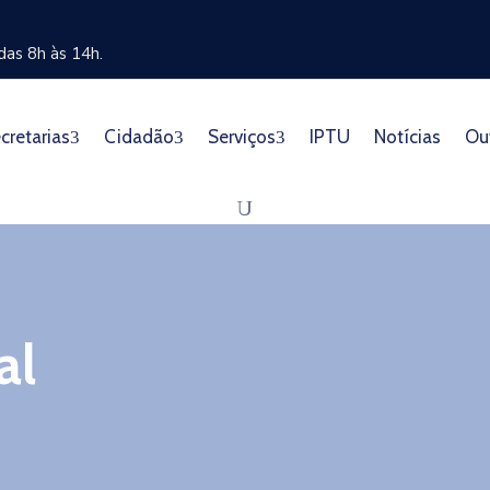
as 8h às 14h.
cretarias
Cidadão
Serviços
IPTU
Notícias
Ou
al