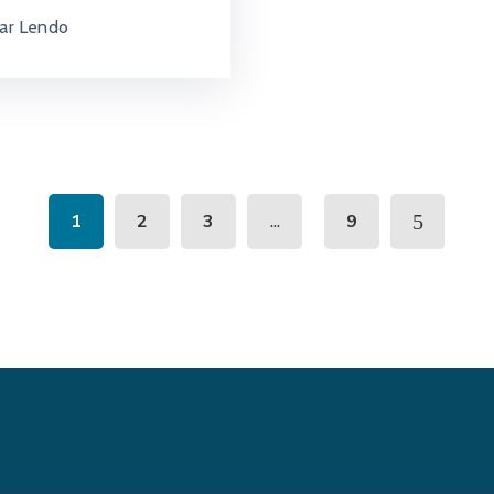
ar Lendo
...
1
2
3
9