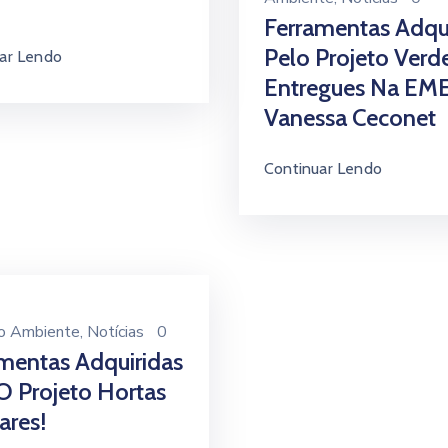
Ferramentas Adqu
Pelo Projeto Verd
ar Lendo
Entregues Na EM
Vanessa Ceconet
Continuar Lendo
o Ambiente
‚
Notícias
0
mentas Adquiridas
O Projeto Hortas
ares!