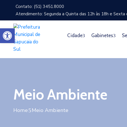
Contato: (51) 3451.8000
Atendimento: Segunda a Quinta das 12h às 18h e Sexta d
Abrir a barra de ferramentas
Cidade
Gabinetes
Se
Meio Ambiente
Home
Meio Ambiente