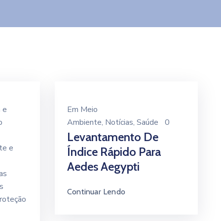
 e
Em
Meio
o
Ambiente
‚
Notícias
‚
Saúde
0
Levantamento De
te e
Índice Rápido Para
Aedes Aegypti
as
s
Continuar Lendo
roteção