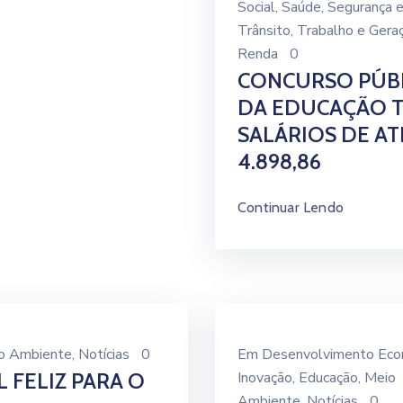
Social
‚
Saúde
‚
Segurança 
Trânsito
‚
Trabalho e Gera
Renda
0
CONCURSO PÚB
DA EDUCAÇÃO 
SALÁRIOS DE AT
4.898,86
Continuar Lendo
o Ambiente
‚
Notícias
0
Em
Desenvolvimento Eco
L FELIZ PARA O
Inovação
‚
Educação
‚
Meio
Ambiente
‚
Notícias
0