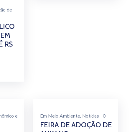
e
ção de
LICO
TEM
É R$
nômico e
Em
Meio Ambiente
‚
Notícias
0
FEIRA DE ADOÇÃO DE