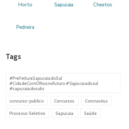
Horto
Sapucaia
Cheetos
Pedreira
Tags
#PrefeituraSapucaiadoSul
#CidadeComOlhosnoFuturo #Sapucaiadosul
#sapucaiadosulrs
concurso-publico
Concursos
Coronavirus
Processo Seletivo
Sapucaia
Saúde