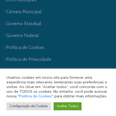
Câmara Municipal
Governo Estadual
Governo Federal
Política de Cookies
Política de Privacidade
Usamos cookies em nosso site para fornecer uma
experiência mais relevante, lembrando suas preferências e
visitas. Ao clicar em “Aceitar todos”, você concorda com o
uso de TODOS os cookies. No entanto, você pode acessar
nossa
"Política de Cookies"
para obbter mais informações.
Prefeitura Municipal de Sapucaia do Sul/RS . Todos
os Direitos Reservados.
Configuração de Cookies
Aceitar Todos