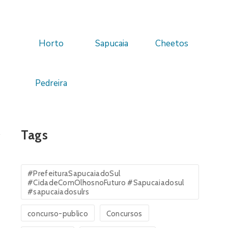
Horto
Sapucaia
Cheetos
Pedreira
Tags
#PrefeituraSapucaiadoSul
#CidadeComOlhosnoFuturo #Sapucaiadosul
#sapucaiadosulrs
concurso-publico
Concursos