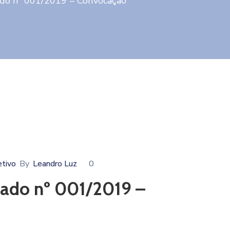
cado nº 001/2019 – Convocação
etivo
By
Leandro Luz
0
icado nº 001/2019 –