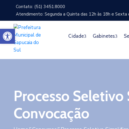
Contato: (51) 3451.8000
Atendimento: Segunda a Quinta das 12h às 18h e Sexta d
Abrir a barra de ferramentas
Cidade
Gabinetes
Se
Processo Seletivo
Convocação