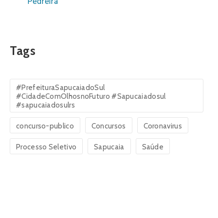
Pedreira
Tags
#PrefeituraSapucaiadoSul
#CidadeComOlhosnoFuturo #Sapucaiadosul
#sapucaiadosulrs
concurso-publico
Concursos
Coronavirus
Processo Seletivo
Sapucaia
Saúde