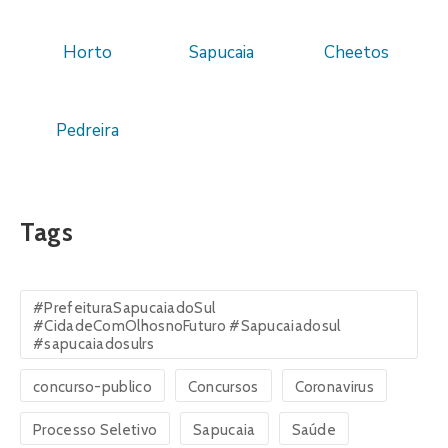
Horto
Sapucaia
Cheetos
Pedreira
Tags
#PrefeituraSapucaiadoSul
#CidadeComOlhosnoFuturo #Sapucaiadosul
#sapucaiadosulrs
concurso-publico
Concursos
Coronavirus
Processo Seletivo
Sapucaia
Saúde