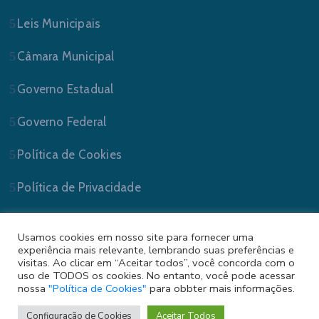
Leis Municipais
Câmara Municipal
Governo Estadual
Governo Federal
Política de Cookies
Política de Privacidade
Usamos cookies em nosso site para fornecer uma
experiência mais relevante, lembrando suas preferências e
visitas. Ao clicar em “Aceitar todos”, você concorda com o
uso de TODOS os cookies. No entanto, você pode acessar
nossa
"Política de Cookies"
para obbter mais informações.
Prefeitura Municipal de Sapucaia do Sul/RS . Todos
os Direitos Reservados.
Configuração de Cookies
Aceitar Todos