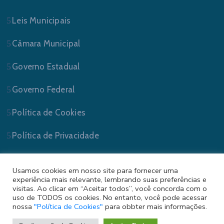
Leis Municipais
Câmara Municipal
Governo Estadual
Governo Federal
Política de Cookies
Política de Privacidade
Usamos cookies em nosso site para fornecer uma
experiência mais relevante, lembrando suas preferências e
visitas. Ao clicar em “Aceitar todos”, você concorda com o
uso de TODOS os cookies. No entanto, você pode acessar
nossa
"Política de Cookies"
para obbter mais informações.
Prefeitura Municipal de Sapucaia do Sul/RS . Todos
os Direitos Reservados.