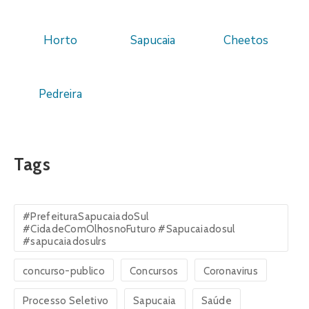
Horto
Sapucaia
Cheetos
Pedreira
Tags
#PrefeituraSapucaiadoSul
#CidadeComOlhosnoFuturo #Sapucaiadosul
#sapucaiadosulrs
concurso-publico
Concursos
Coronavirus
Processo Seletivo
Sapucaia
Saúde