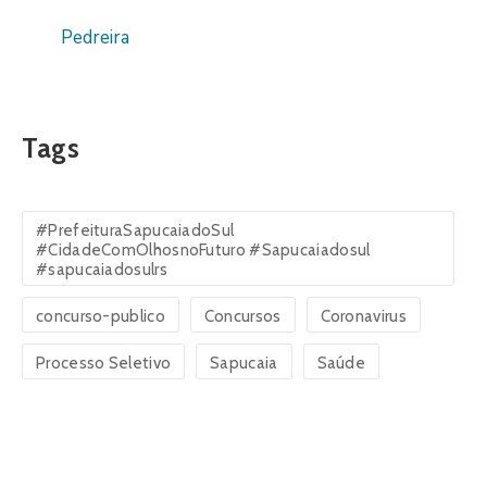
Pedreira
Tags
#PrefeituraSapucaiadoSul
#CidadeComOlhosnoFuturo #Sapucaiadosul
#sapucaiadosulrs
concurso-publico
Concursos
Coronavirus
Processo Seletivo
Sapucaia
Saúde