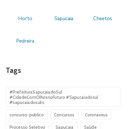
Horto
Sapucaia
Cheetos
Pedreira
Tags
#PrefeituraSapucaiadoSul
#CidadeComOlhosnoFuturo #Sapucaiadosul
#sapucaiadosulrs
concurso-publico
Concursos
Coronavirus
Processo Seletivo
Sapucaia
Saúde