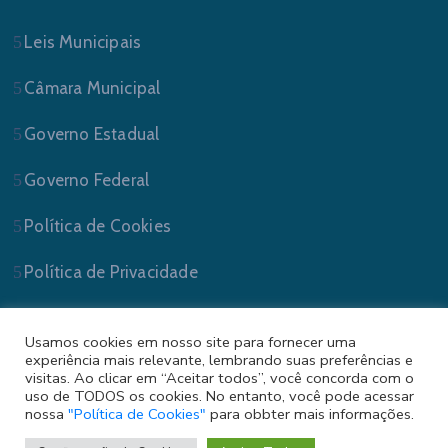
Leis Municipais
Câmara Municipal
Governo Estadual
Governo Federal
Política de Cookies
Política de Privacidade
Usamos cookies em nosso site para fornecer uma
experiência mais relevante, lembrando suas preferências e
visitas. Ao clicar em “Aceitar todos”, você concorda com o
uso de TODOS os cookies. No entanto, você pode acessar
nossa
"Política de Cookies"
para obbter mais informações.
Prefeitura Municipal de Sapucaia do Sul/RS . Todos
os Direitos Reservados.