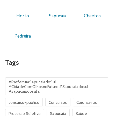
Horto
Sapucaia
Cheetos
Pedreira
Tags
#PrefeituraSapucaiadoSul
#CidadeComOlhosnoFuturo #Sapucaiadosul
#sapucaiadosulrs
concurso-publico
Concursos
Coronavirus
Processo Seletivo
Sapucaia
Saúde