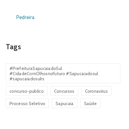
Pedreira
Tags
#PrefeituraSapucaiadoSul
#CidadeComOlhosnoFuturo #Sapucaiadosul
#sapucaiadosulrs
concurso-publico
Concursos
Coronavirus
Processo Seletivo
Sapucaia
Saúde