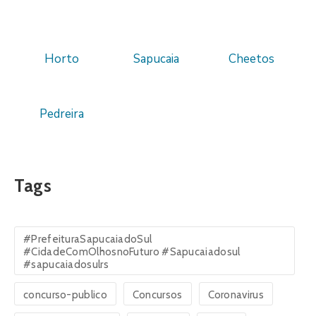
Horto
Sapucaia
Cheetos
Pedreira
Tags
#PrefeituraSapucaiadoSul
#CidadeComOlhosnoFuturo #Sapucaiadosul
#sapucaiadosulrs
concurso-publico
Concursos
Coronavirus