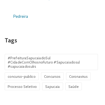
Pedreira
Tags
#PrefeituraSapucaiadoSul
#CidadeComOlhosnoFuturo #Sapucaiadosul
#sapucaiadosulrs
concurso-publico
Concursos
Coronavirus
Processo Seletivo
Sapucaia
Saúde