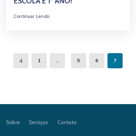
ESCOLA E 1º ANO!
Continuar Lendo
...
1
5
6
7
Sobre
Serviços
Contato