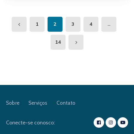
...
1
2
3
4
14
Sobre
Serviços
Contato
Conecte-se conosco: