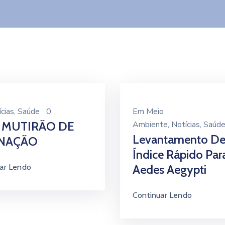
cias
‚
Saúde
0
Em
Meio
 MUTIRÃO DE
Ambiente
‚
Notícias
‚
Saúd
Levantamento D
INAÇÃO
Índice Rápido Par
ar Lendo
Aedes Aegypti
Continuar Lendo