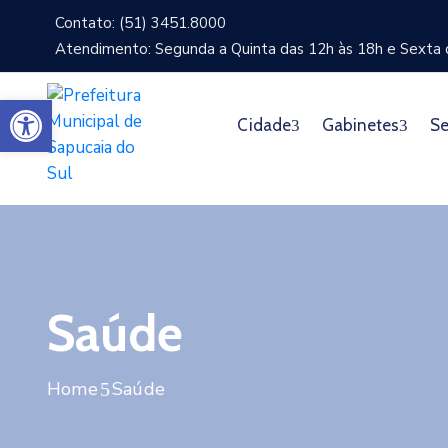
Contato: (51) 3451.8000
Atendimento: Segunda a Quinta das 12h às 18h e Sexta d
Abrir a barra de ferramentas
Cidade
Gabinetes
Se
Saúde
Home
Saúde