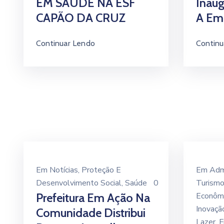
EM SAÚDE NA ESF
Inaug
CAPÃO DA CRUZ
A Em
Continuar Lendo
Continu
Em
Notícias
‚
Proteção E
Em
Adm
Desenvolvimento Social
‚
Saúde
0
Turism
Prefeitura Em Ação Na
Econômi
Inovaçã
Comunidade Distribui
Lazer
‚
F