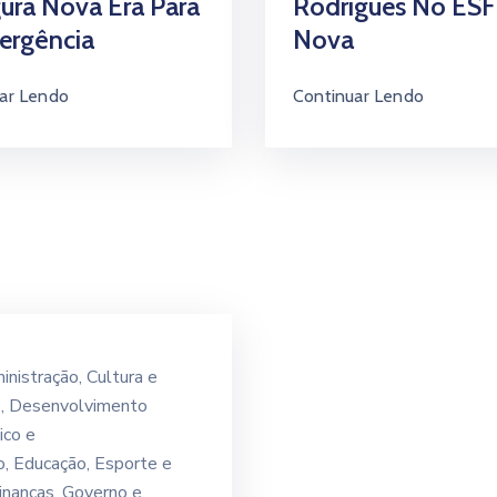
ura Nova Era Para
Rodrigues No ESF 
ergência
Nova
ar Lendo
Continuar Lendo
inistração
‚
Cultura e
o
‚
Desenvolvimento
co e
o
‚
Educação
‚
Esporte e
inanças
‚
Governo e