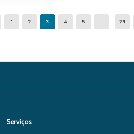
...
1
2
3
4
5
29
Serviços