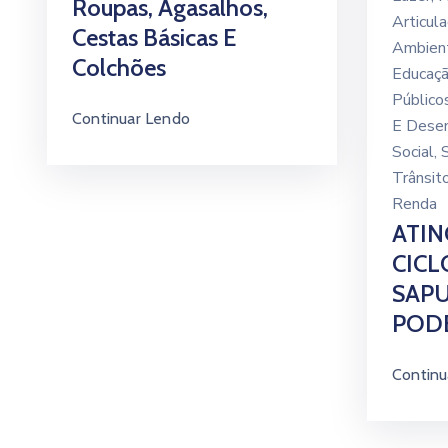
Roupas, Agasalhos,
Articul
Cestas Básicas E
Ambien
Colchões
Educaç
Público
Continuar Lendo
E Dese
Social
‚
Trânsit
Renda
ATIN
CICL
SAPU
PODE
Continu