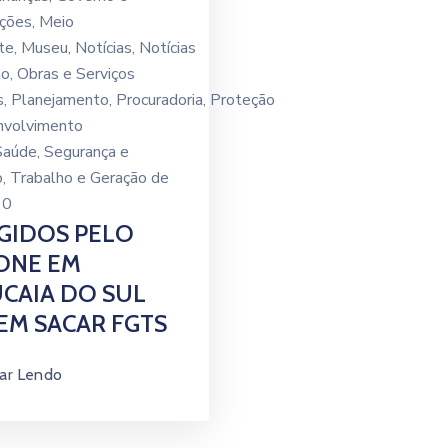
ações
‚
Meio
te
‚
Museu
‚
Notícias
‚
Notícias
ão
‚
Obras e Serviços
s
‚
Planejamento
‚
Procuradoria
‚
Proteção
nvolvimento
Saúde
‚
Segurança e
o
‚
Trabalho e Geração de
0
GIDOS PELO
ONE EM
CAIA DO SUL
M SACAR FGTS
ar Lendo